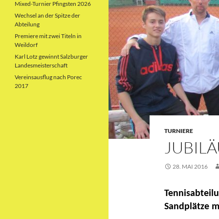
Mixed-Turnier Pfingsten 2026
Wechsel an der Spitze der
Abteilung
Premiere mit zwei Titeln in
Weildorf
Karl Lotz gewinnt Salzburger
Landesmeisterschaft
Vereinsausflug nach Porec
2017
TURNIERE
JUBIL
28. MAI 2016
Tennisabteilu
Sandplätze m