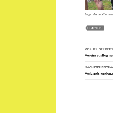
Sieger des Jubiläumstu
TURNIERE
Beitragsn
VORHERIGER BEIT
Vereinsausflug n
NÄCHSTER BEITRA
Verbandsrundena