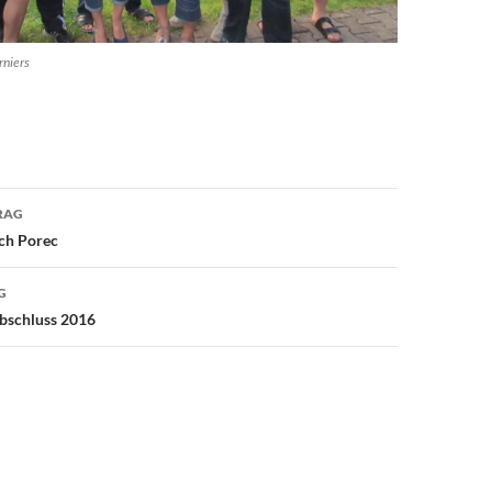
rniers
avigation
RAG
ach Porec
G
bschluss 2016